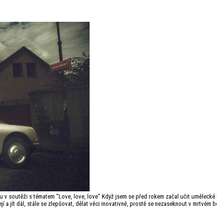
nu v soutěži s tématem "Love, love, love" Když jsem se před rokem začal učit umělecké 
ejí a jít dál, stále se zlepšovat, dělat věci inovativně, prostě se nezaseknout v mrtvém 