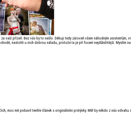
at za vaší přízeň. Bez vás by to nešlo. Děkuji tedy zároveň všem náhodným asistentům, v
pohodě, nastolili u nich dobrou náladu, protože ta je při focení nejdůležitější. Myslí
ačích, moc mě pobavil tenhle článek s originálními prstýnky. Měl by někdo z nás odva