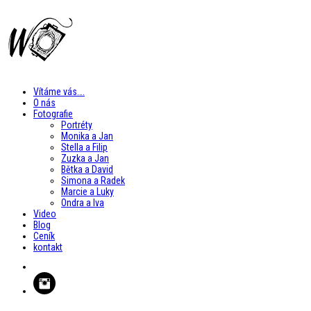
Vítáme vás….
O nás
Fotografie
Portréty
Monika a Jan
Stella a Filip
Zuzka a Jan
Bětka a David
Simona a Radek
Marcie a Luky
Ondra a Iva
Video
Blog
Ceník
kontakt