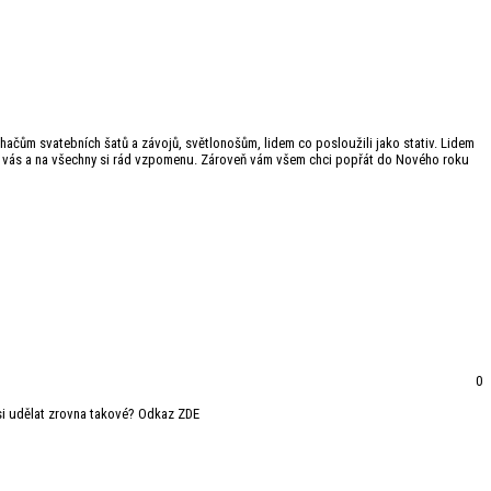
rhačům svatebních šatů a závojů, světlonošům, lidem co posloužili jako stativ. Lidem
m na vás a na všechny si rád vzpomenu. Zároveň vám všem chci popřát do Nového roku
0
hu si udělat zrovna takové? Odkaz ZDE