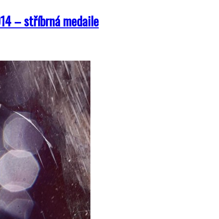
014 – stříbrná medaile