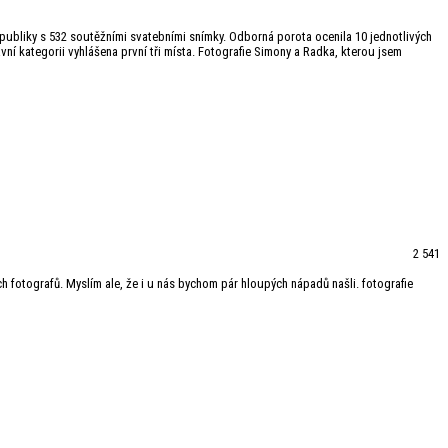
republiky s 532 soutěžními svatebními snímky. Odborná porota ocenila 10 jednotlivých
lavní kategorii vyhlášena první tři místa. Fotografie Simony a Radka, kterou jsem
2 541
h fotografů. Myslím ale, že i u nás bychom pár hloupých nápadů našli. fotografie