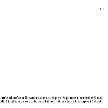
3 018
retuše od profesionála Aarona Nace, netušil jsem, že po roce mi tenhle člověk složí
bodě. Slibuji Vám, že se o to budu pokaždé snažit ze všech sil. Jak zpívají Chinaski: