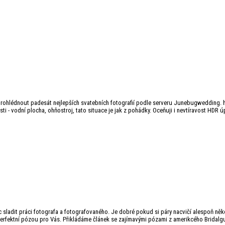
 prohlédnout padesát nejlepších svatebních fotografií podle serveru Junebugwedding
i - vodní plocha, ohňostroj, tato situace je jak z pohádky. Oceňuji i nevtíravost HDR úp
c sladit práci fotografa a fotografovaného. Je dobré pokud si páry nacvičí alespoň něko
perfektní pózou pro Vás. Přikládáme článek se zajímavými pózami z amerikcého Bridalgu