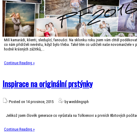
Milí kamarádi, klienti, sledující, fanoušci. Na sklonku roku jsem vám chtěl poděkov
co nám přidrželi nevěstu, když bylo třeba. Také těm co udrželi naše novomanžele v 
hodně krásných zážitků,...
Continue Reading »
Inspirace na originální prstýnky
Posted on 14 prosince, 2015
by weddingsph
Jelikož jsem člověk generace co vyrůstala na Tolkienovi a prvních 8bitových počít
Continue Reading »