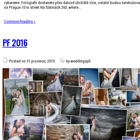
vybereme. Fotografií dostanete přes datové úložiště více, ostatní budou neretušova
on Prague 10 in street Na Slatinách 263, where...
Continue Reading »
PF 2016
Posted on 31 prosince, 2015
by weddingsph