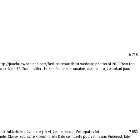
6 718
. http://junebugweddings.com/fashion-report/best-wedding-photos-of-2013-from-top-
rav. číslo 35: Todd Laffler - fotka působí sice smutně, ale jde o to, že pokud jsou
lik základních póz, o kterých ví, že je oslovují. Fotografování
7 850
ide. Článek zobrazíte kliknutím zde Dále se můžete podívat na náš Pinterest, kde