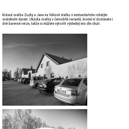
Krásná svatba Zuzky a Jana na Váňově statku s nestandartním rohatým
svatebním darem. Ukázka svatby v černobílé variantě, kromě ní dostanete i
dvě barevné verze, takže si můžete vytvořit výsledný mix dle chuti.