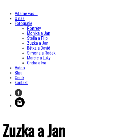
Vítáme vás….
O nás
Fotografie
Portréty
Monika a Jan
Stella a Filip
Zuzka a Jan
Bětka a David
Simona a Radek
Marcie a Luky
Ondra a Iva
Video
Blog
Ceník
kontakt
Zuzka a Jan