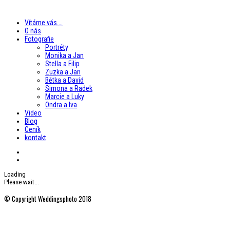
Vítáme vás….
O nás
Fotografie
Portréty
Monika a Jan
Stella a Filip
Zuzka a Jan
Bětka a David
Simona a Radek
Marcie a Luky
Ondra a Iva
Video
Blog
Ceník
kontakt
Loading
Please wait...
© Copyright Weddingsphoto 2018