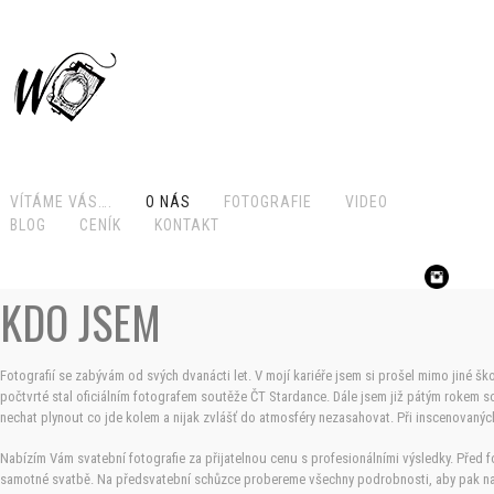
VÍTÁME VÁS….
O NÁS
FOTOGRAFIE
VIDEO
BLOG
CENÍK
KONTAKT
KDO JSEM
Fotografií se zabývám od svých dvanácti let. V mojí kariéře jsem si prošel mimo jiné šk
počtvrté stal oficiálním fotografem soutěže ČT Stardance. Dále jsem již pátým rokem 
nechat plynout co jde kolem a nijak zvlášť do atmosféry nezasahovat. Při inscenovaných
Nabízím Vám svatební fotografie za přijatelnou cenu s profesionálními výsledky. Pře
samotné svatbě. Na předsvatební schůzce probereme všechny podrobnosti, aby pak n